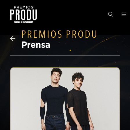
Premios
PREMIOS PRODU
PRODU
Prensa
Edición
2023
Finalistas
y
Ganadores
Gran