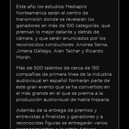
FAQ
Este año los estudios Mediapro
Norteamérica serán el centro de
transmisión donde se revelarán los
ganadores en más de 100 categorías, que
premian lo mejor delante y detrás de
¿Quiénes
cámara, y que serán anunciados por los
somos?
reconocidos conductores: Andrea Serna,
Jimena Gállego, Alan Tacher y Ricardo
Acerca
Morán.
de
PRODU
Más de 500 talentos de cerca de 150
compañías de primera línea de la industria
Acerca
audiovisual en español formarán parte de
de
este gran evento que se ha convertido en
el más grande en el que se premia a la
Premios
producción audiovisual de habla hispana.
PRODU
Además de la entrega de premios y
Historia
entrevistas a finalistas y ganadores y a
reconocidas figuras se entregarán varios
Estatuilla
reconocimientos: a la actriz Adriana