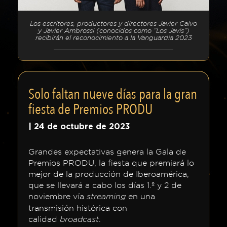
premio
Los escritores, productores y directores Javier Calvo
y Javier Ambrossi (conocidos como “Los Javis”)
recibirán el reconocimiento a la Vanguardia 2023
Premios
honoríficos
Solo faltan nueve días para la gran
Categorías
fiesta de Premios PRODU
Jurado
| 24 de octubre de 2023
Grandes expectativas genera la Gala de
Prensa
Premios PRODU, la fiesta que premiará lo
mejor de la producción de Iberoamérica,
Ediciones
que se llevará a cabo los días 1.º y 2 de
noviembre vía
en una
streaming
anteriores
transmisión histórica con
calidad
.
broadcast