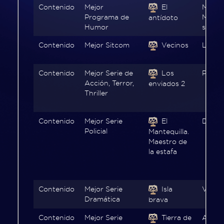
FAQ
Contenido
Mejor
El
Mega,
Programa de
Mega.c
antídoto
Humor
social
Contenido
Mejor Sitcom
Vecinos
Las Es
¿Quiénes
somos?
Contenido
Mejor Serie de
Los
Param
Acción, Terror,
enviados 2
Acerca
Thriller
de
PRODU
Contenido
Mejor Serie
El
Disne
Policial
Mantequilla.
Acerca
Maestro de
de
la estafa
Premios
PRODU
Contenido
Mejor Serie
Isla
ViX
Historia
Dramática
brava
Estatuilla
Contenido
Mejor Serie
Tierra de
Apple