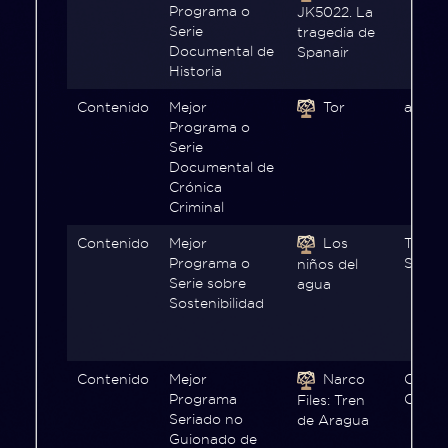
Programa o
JK5022. La
Serie
tragedia de
Documental de
Spanair
Historia
Contenido
Mejor
Tor
atresp
Programa o
Serie
Documental de
Crónica
Criminal
Contenido
Mejor
Los
TVN (C
Programa o
Señal
niños del
Serie sobre
agua
Sostenibilidad
Contenido
Mejor
Narco
CNN e
Programa
CNN e
Files: Tren
Seriado no
de Aragua
Guionado de