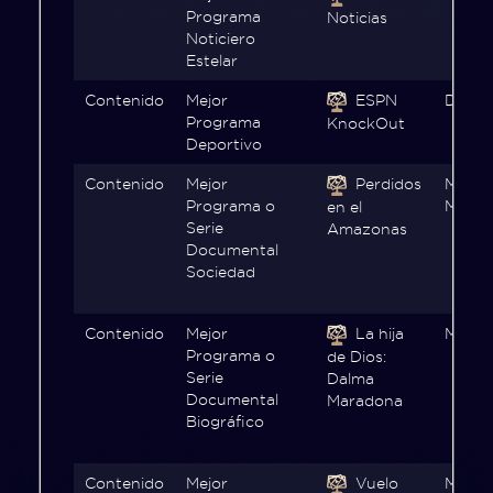
Programa
Noticias
Noticiero
Estelar
Contenido
Mejor
ESPN
Disne
Programa
KnockOut
Deportivo
Contenido
Mejor
Perdidos
Movist
Programa o
Max
en el
Serie
Amazonas
Documental
Sociedad
Contenido
Mejor
La hija
Max
Programa o
de Dios:
Serie
Dalma
Documental
Maradona
Biográfico
Contenido
Mejor
Vuelo
Movist