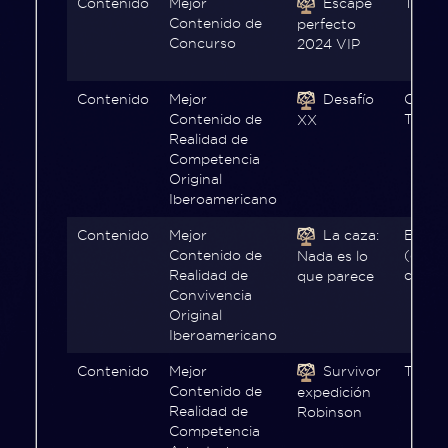
Contenido
Mejor
Escape
TV Az
Contenido de
perfecto
Concurso
2024 VIP
Contenido
Mejor
Desafío
Carac
Contenido de
Televi
XX
Realidad de
Competencia
Original
Iberoamericano
Contenido
Mejor
La caza:
ETB2,
Contenido de
(cont
Nada es lo
Realidad de
compl
que parece
Convivencia
Original
Iberoamericano
Contenido
Mejor
Survivor
Telefe
Contenido de
expedición
Realidad de
Robinson
Competencia