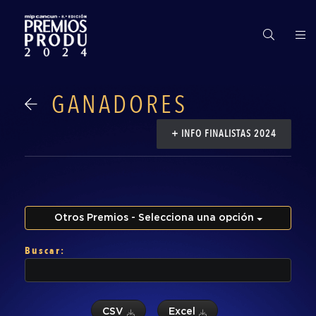
Premios
PRODU
GANADORES
+ INFO FINALISTAS 2024
Edición
2024
Finalistas
Otros Premios - Selecciona una opción
y
Buscar:
Ganadores
Gran
CSV
Excel