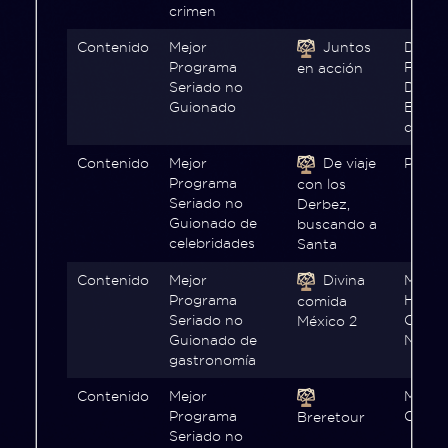
crimen
Contenido
Mejor
Juntos
Disco
Programa
Familia
en acción
Seriado no
Disco
Guionado
Españ
de HG
Contenido
Mejor
De viaje
Prime 
Programa
con los
Seriado no
Derbez,
Guionado de
buscando a
celebridades
Santa
Contenido
Mejor
Divina
Max, 
Programa
H&H 
comida
Seriado no
COL,
México 2
Guionado de
NETW
gastronomía
Contenido
Mejor
Max, 
Programa
Chile
Breretour
Seriado no