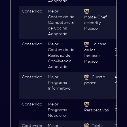
Adaptado
Contenido
Mejor
TV Az
Contenido de
MasterChef
Competencia
celebrity
de Cocina
México
Adaptado
Contenido
Mejor
La casa
Las Est
Contenido de
Canal 
de los
Realidad de
Prime
famosos
Convivencia
México
Adaptado
Contenido
Mejor
Cuarto
Améri
Programa
Améri
poder
Informativo
Contenido
Mejor
CNN e
Programa
CNN e
Perspectivas
Noticiero
Contenido
Mejor
Telefe
Telefe