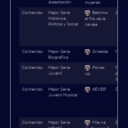
Adaptación
mujeres
Otros
Contenido
Mejor Serie
Betinho:
Globo
Premios
Histórica,
al filo de la
Política y Social
navaja
PRODU
Tecnología
FIAP
Contenido
Mejor Serie
Griselda
Netfli
Biográfica
Contenido
Mejor Serie
Power
Makusi
Juvenil
plata
up
de EI
Contenido
Mejor Serie
4EVER
Disne
Juvenil Musical
Contenido
Mejor Serie
Mila na
Disne
Infantil