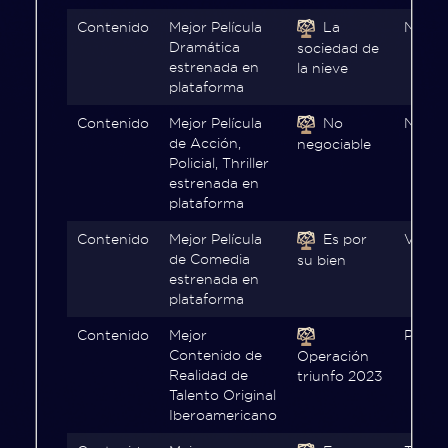
Contenido
Mejor Película
La
Netfli
Dramática
sociedad de
estrenada en
la nieve
plataforma
Contenido
Mejor Película
No
Netflix
de Acción,
negociable
Policial, Thriller
estrenada en
plataforma
Contenido
Mejor Película
Es por
ViX
de Comedia
su bien
estrenada en
plataforma
Contenido
Mejor
Prime
Contenido de
Operación
Realidad de
triunfo 2023
Talento Original
Iberoamericano