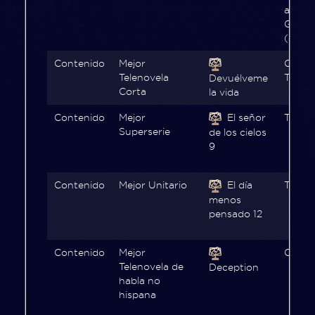
abiert
Globo
(stre
Contenido
Mejor
Carac
Telenovela
Televi
Devuélveme
Corta
la vida
Contenido
Mejor
El señor
Telem
Superserie
de los cielos
9
Contenido
Mejor Unitario
El día
TVN d
menos
pensado 12
Contenido
Mejor
Chilev
Telenovela de
Deception
habla no
hispana