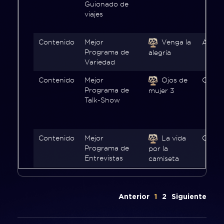
Guionado de
viajes
Contenido
Mejor
Venga la
Aztec
Programa de
alegría
Variedad
Contenido
Mejor
Ojos de
Canal 
Programa de
mujer 3
Talk-Show
Contenido
Mejor
La vida
CNN e
Programa de
por la
Entrevistas
camiseta
Anterior
1
2
Siguiente