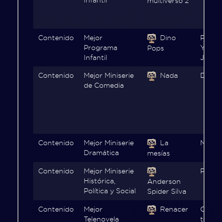
multiverso 2
Contenido
Mejor
Dino
Peaco
Programa
Youtu
Pops
Infantil
Jr.)
Contenido
Mejor Miniserie
Nada
Disne
de Comedia
Contenido
Mejor Miniserie
La
Movist
Dramática
mesías
Contenido
Mejor Miniserie
Param
Histórica,
Anderson
Política y Social
Spider Silva
Contenido
Mejor
Renacer
Canal
Telenovela
televi