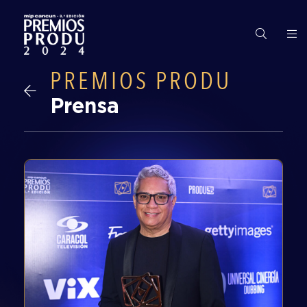
Premios
PREMIOS PRODU
PRODU
Prensa
Edición
2024
Finalistas
y
Ganadores
Gran