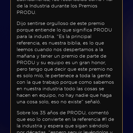
FAQ
de la Industria durante los Premios
PRODU.
Dijo sentirse orgulloso de este premio
porque entiende lo que significa PRODU
¿Quiénes
para la industria. “Es la principal
somos?
referencia, es nuestra biblia, es lo que
leemos cuando nos despertamos a la
Acerca
mañana y tener un premio de parte de
de
PRODU y su equipo es un gran honor,
pero tengo que decir que este premio no
PRODU
es solo mío, le pertenece a toda la gente
Acerca
con la que trabajo porque como sabemos
en nuestra industria todo las cosas se
de
hacen en equipo, no hay nadie que haga
Premios
una cosa solo, eso no existe” señaló.
PRODU
Sobre los 35 años de PRODU, comentó
Historia
que eso lo convierte en la referencia #1 de
la industria y espera que sigan siéndolo
Estatuilla
por décadas, “espero seguir leyéndolos y