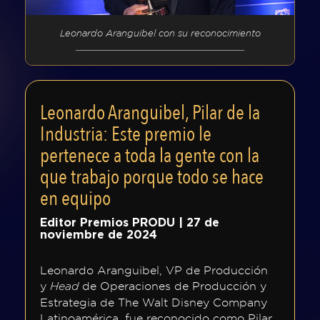
Premio
Leonardo Aranguibel con su reconocimiento
Premios
Honoríficos
Leonardo Aranguibel, Pilar de la
Industria: Este premio le
Categorías
pertenece a toda la gente con la
que trabajo porque todo se hace
Jurado
en equipo
Prensa
Editor Premios PRODU | 27 de
noviembre de 2024
Ediciones
Leonardo Aranguibel, VP de Producción
y
de Operaciones de Producción y
Anteriores
Head
Estrategia de The Walt Disney Company
Latinoamérica, fue reconocido como Pilar