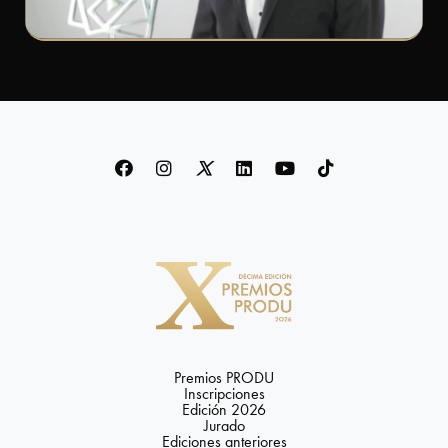
Tecnología
FAQ
¿Quiénes
somos?
Acerca
de
PRODU
Acerca
de
Premios
Premios PRODU
PRODU
Inscripciones
Edición 2026
Jurado
Historia
Ediciones anteriores