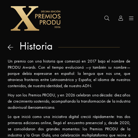
Premios
PRODU
Historia
Edición
Un premio con una historia que comenzó en 2017 bajo el nombre de
PRODU Awards. Con el tiempo evolucionó —y también su nombre—
2026
porque debía expresarse en español: la lengua que nos une, que
atraviesa fronteras entre Latinoamérica y España; el idioma de nuestros
contenidos, de nuestra identidad, de nuestro ADN.
Gran
Hoy son los Premios PRODU, y en 2026 celebran una década: diez años
de crecimiento sostenido, acompañando la transformación de la industria
Premio
audiovisual iberoamericana.
Lo que inició como una iniciativa digital creció rápidamente: tras dos
Premios
primeras ediciones online, llegó el encuentro presencial y, desde 2020,
se consolidaron dos grandes momentos: los Premios PRODU de la
Honoríficos
industria y la Gran Gala, una celebración multiplataforma que reúne a