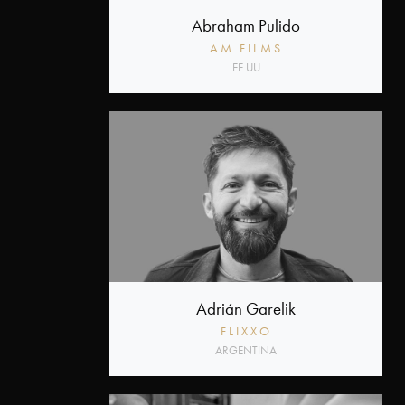
Estatuilla
Abraham Pulido
AM FILMS
Otros
EE UU
Premios
PRODU
Tecnología
FIAP
Adrián Garelik
FLIXXO
ARGENTINA