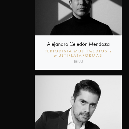
Alejandro Celedón Mendoza
PERIODISTA MULTIMEDIOS Y
MULTIPLATAFORMAS
EE UU