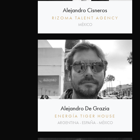
Alejandro Cisneros
RIZOMA TALENT AGENCY
MÉXICO
Alejandro De Grazia
ENERGÍA TIGER HOUSE
ARGENTINA - ESPAÑA - MÉXICO