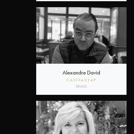
Alexandre David
CANVAS24P
BRASIL