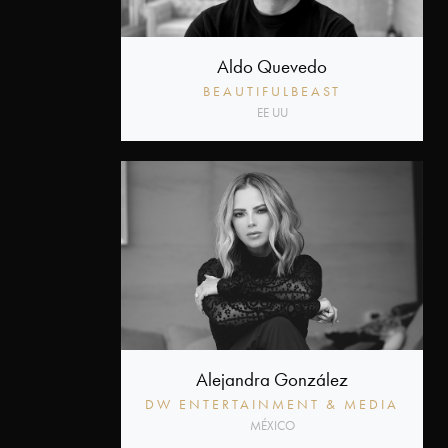
Aldo Quevedo
BEAUTIFULBEAST
EE UU
Alejandra González
DW ENTERTAINMENT & MEDIA
MÉXICO