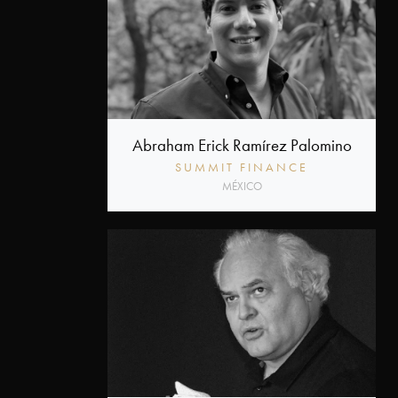
Tecnología
FAQ
¿Quiénes
Abraham Erick Ramírez Palomino
somos?
SUMMIT FINANCE
MÉXICO
Acerca
de
PRODU
Acerca
de
Premios
PRODU
Historia