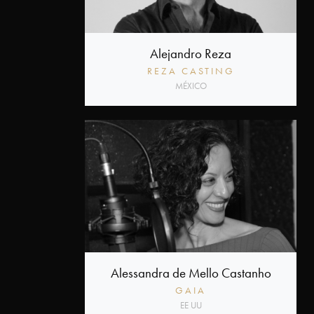
Alejandro Reza
REZA CASTING
MÉXICO
Alessandra de Mello Castanho
GAIA
EE UU