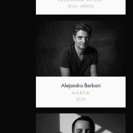
EE UU - MÉXICO
Alejandro Berbari
MARCA
EE UU