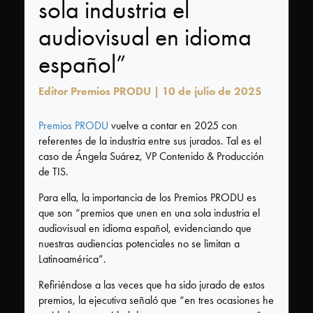
Tecnología
sola industria el
audiovisual en idioma
FAQ
español”
Editor Premios PRODU | 10 de julio de 2025
¿Quiénes
Premios PRODU
vuelve a contar en 2025 con
somos?
referentes de la industria entre sus jurados. Tal es el
Acerca
caso de Ángela Suárez, VP Contenido & Producción
de TIS.
de
PRODU
Para ella, la importancia de los Premios PRODU es
que son “premios que unen en una sola industria el
Acerca
audiovisual en idioma español, evidenciando que
de
nuestras audiencias potenciales no se limitan a
Premios
Latinoamérica”.
PRODU
Refiriéndose a las veces que ha sido jurado de estos
premios, la ejecutiva señaló que “en tres ocasiones he
Historia