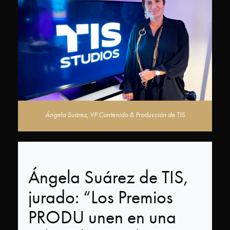
Categorías
¡Participa
Ya!
Jurado
Ángela Suárez, VP Contenido & Producción de TIS
Ediciones
anteriores
Ángela Suárez de TIS,
Premios
jurado: “Los Premios
PRODU
PRODU unen en una