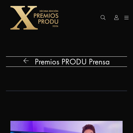
Premios
PRODU
Edición
Premios PRODU Prensa
2026
Gran
Premio
Premios
Honoríficos