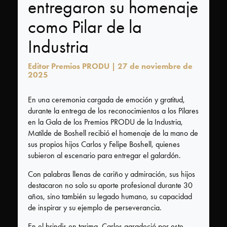
Tecnología
entregaron su homenaje
como Pilar de la
FAQ
Industria
Editor Premios PRODU | 27 de noviembre de
2025
¿Quiénes
somos?
En una ceremonia cargada de emoción y gratitud,
durante la entrega de los reconocimientos a los Pilares
Acerca
en la Gala de los Premios PRODU de la Industria,
de
Matilde de Boshell recibió el homenaje de la mano de
PRODU
sus propios hijos Carlos y Felipe Boshell, quienes
subieron al escenario para entregar el galardón.
Acerca
de
Con palabras llenas de cariño y admiración, sus hijos
Premios
destacaron no solo su aporte profesional durante 30
años, sino también su legado humano, su capacidad
PRODU
de inspirar y su ejemplo de perseverancia.
Historia
En el brindis en tarima, Carlos agradeció por este