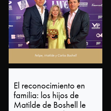
Categorías
¡Participa
Ya!
Jurado
Felipe, Matilde y Carlos Boshell
Ediciones
anteriores
El reconocimiento en
Premios
familia: los hijos de
PRODU
Matilde de Boshell le