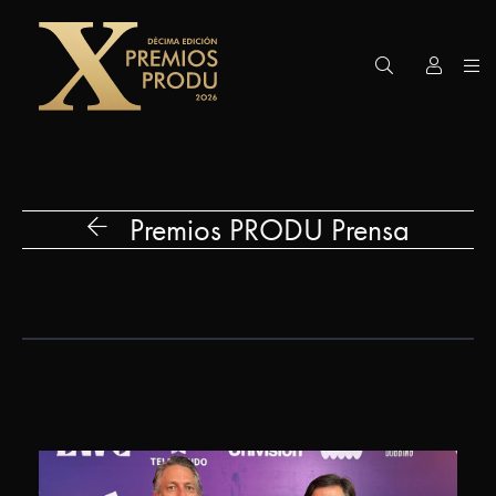
Premios
PRODU
Edición
Premios PRODU Prensa
2026
Gran
Premio
Premios
Honoríficos