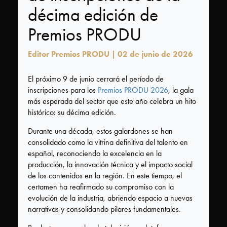
Tecnología
décima edición de
FAQ
Premios PRODU
Editor Premios PRODU | 02 de junio de 2026
El próximo 9 de junio cerrará el período de
¿Quiénes
inscripciones para los
Premios PRODU 2026
, la gala
somos?
más esperada del sector que este año celebra un hito
histórico: su décima edición.
Acerca
de
Durante una década, estos galardones se han
PRODU
consolidado como la vitrina definitiva del talento en
español, reconociendo la excelencia en la
Acerca
producción, la innovación técnica y el impacto social
de
de los contenidos en la región. En este tiempo, el
Premios
certamen ha reafirmado su compromiso con la
PRODU
evolución de la industria, abriendo espacio a nuevas
narrativas y consolidando pilares fundamentales.
Historia