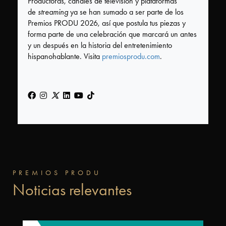
Productoras, canales de televisión y plataformas
Estatuilla
de
streaming
ya se han sumado a ser parte de los
Premios PRODU 2026, así que postula tus piezas y
Otros
forma parte de una celebración que marcará un antes
Premios
y un después en la historia del entretenimiento
hispanohablante. Visita
premiosprodu.com
.
PRODU
Tecnología
FIAP
PREMIOS PRODU
Noticias relevantes