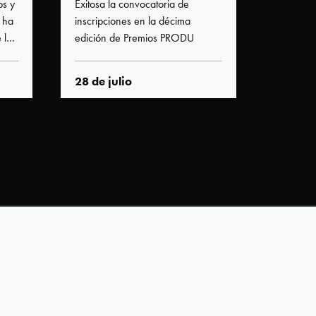
os y
Exitosa la convocatoria de
Premios
 ha
inscripciones en la décima
de los f
 los
edición de Premios PRODU
entreten
28 de julio
28 de j