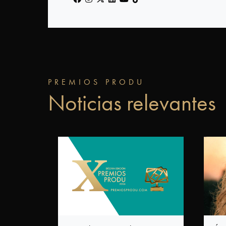
Tecnología
FAQ
PREMIOS PRODU
Noticias relevantes
¿Quiénes
somos?
Acerca
de
PRODU
Acerca
de