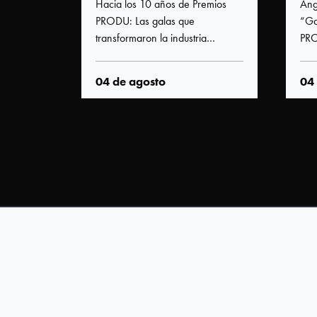
n parte
Hacia los 10 años de Premios
Áng
Premios
PRODU
PRODU: Las galas que
“Ga
PRODU
transformaron la industria
PRO
Historia
hispana
con
de d
Estatuilla
04 de agosto
04
Otros
Premios
PRODU
Tecnología
FIAP