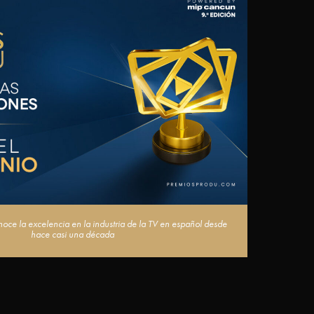
ce la excelencia en la industria de la TV en español desde
hace casi una década