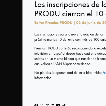
Las inscripciones de l
Honoríficos
PRODU cierran el 10 
Categorías
Editor Premios PRODU | 03 de junio de 2
¡Participa
Las inscripciones para la novena edición de los
próximo martes 10 de junio con más de 100 cate
Ya!
Premios PRODU continúa reconociendo la excelenc
televisión en español desde hace casi una décad
Jurado
unidos en un mismo idioma que trasciende fronter
que valora el ADN hispanoamericano.
Ediciones
No pierdas la oportunidad de inscribirte, visita
P
información.
anteriores
Premios
PRODU