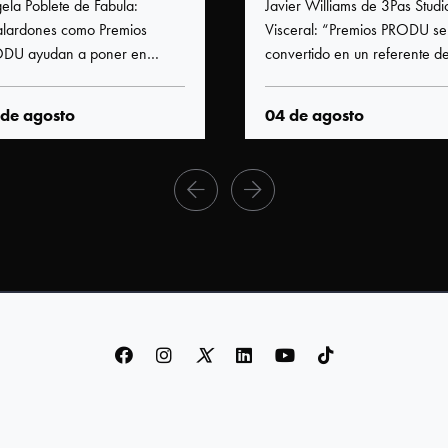
ela Poblete de Fabula:
Javier Williams de 3Pas Studi
lardones como Premios
Visceral: “Premios PRODU se
DU ayudan a poner en
convertido en un referente de
versación proyectos y talentos
mejores proyectos
istintos países”
latinoamericanos”
 de agosto
04 de agosto